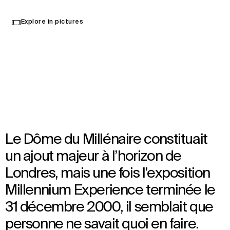
Select
Explore in pictures
your
Londres, Royaume-Uni
language
Ouvert en 2007
Architecture
,
Brand Activation
,
Wayfinding
,
Interior Design
,
Audiovisual Consultancy
Le Dôme du Millénaire constituait
un ajout majeur à l’horizon de
Londres, mais une fois l’exposition
Millennium Experience terminée le
31 décembre 2000, il semblait que
personne ne savait quoi en faire.