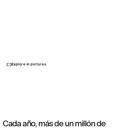
Centro BMO
Select
Explore in pictures
your
Calgary, Canadá
language
Opened in 2024
Architecture
,
Interior Design
Cada año, más de un millón de