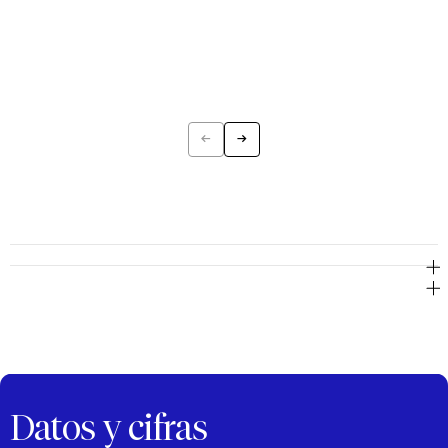
←
→
Previous
Next
Datos y cifras