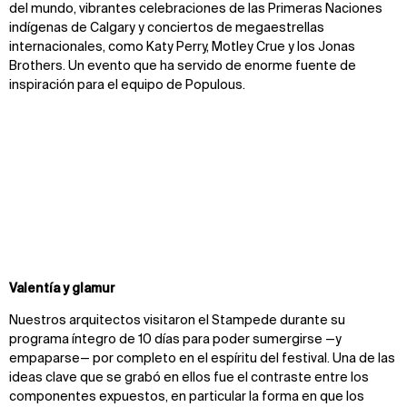
del mundo, vibrantes celebraciones de las Primeras Naciones
indígenas de Calgary
y conciertos de megaestrellas
internacionales, como Katy Perry, Motley Crue y los Jonas
Brothers. Un evento que ha servido de enorme fuente de
inspiración para el equipo de Populous.
Zoom
Zoom
Zoom
Valentía y glamur
oom
oom
oom
Nuestros arquitectos visitaron el Stampede durante su
programa íntegro de 10 días para poder sumergirse —y
empaparse— por completo en el espíritu del festival. Una de las
ideas clave que se grabó en ellos fue el contraste entre los
componentes expuestos, en particular la forma en que los