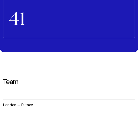
41
Team
3
London — Putney
items.
맥락
접근법
영향
사실 및 수치
팀
Declan Sharkey
Senior Principal