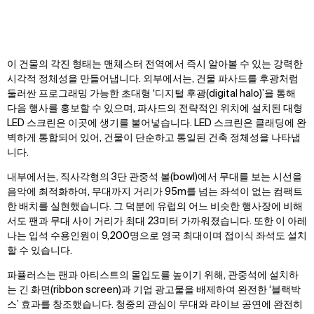
이 건물의 각진 형태는 맨체스터 전역에서 즉시 알아볼 수 있는 강력한
시각적 정체성을 만들어냅니다. 외부에서는, 건물 파사드를 후광처럼
둘러싼 프로그래밍 가능한 초대형 ‘디지털 후광(digital halo)’을 통해
다음 행사를 홍보할 수 있으며, 파사드의 전략적인 위치에 설치된 대형
LED 스크린은 이곳에 생기를 불어넣습니다. LED 스크린은 클래딩에 완
벽하게 통합되어 있어, 건물이 단순하고 통일된 건축 정체성을 나타냅
니다.
내부에서는, 직사각형의 3단 관중석 볼(bowl)에서 무대를 보는 시선을
음악에 최적화하여, 무대까지 거리가 95m를 넘는 좌석이 없는 컴팩트
한 배치를 실현했습니다. 그 덕분에 유럽의 어느 비슷한 행사장에 비해
서도 팬과 무대 사이 거리가 최대 23미터 가까워졌습니다. 또한 이 아레
나는 입석 수용인원이 9,200명으로 영국 최대이며 접이식 좌석도 설치
할 수 있습니다.
파퓰러스는 팬과 아티스트의 몰입도를 높이기 위해, 관중석에 설치하
는 긴 화면(ribbon screen)과 기업 광고물을 배제하여 완전한 ‘블랙박
스’ 효과를 창조했습니다. 청중의 관심이 무대와 라이브 공연에 완전히