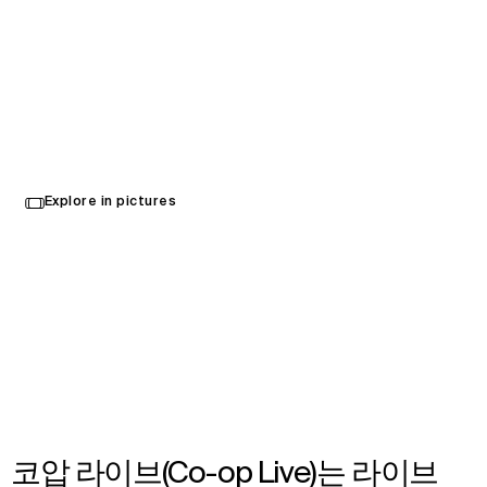
코압 라이브(Co-op Live)
Select
Explore in pictures
your
영국 맨체스터
language
Opened in 2024
Architecture
,
Brand Activation
,
Wayfinding
,
Landscape Architecture
,
Interior Design
,
Food & Beverage Strategy
코압 라이브(Co-op Live)는 라이브