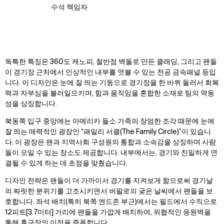
수석 책임자
독특한 특징은 360도 캐노피, 철반점 벽돌로 만든 클래딩, 그리고 팬들
이 경기장 근처에서 인상적인 내부를 엿볼 수 있는 천공 금속패널 등입
니다. 이 디자인은 눈에 잘 띄는 기둥으로 경기장을 한 바퀴 둘러서 회복
력과 자부심을 불러일으키며, 힘과 움직임을 혼합한 소재로 팀의 역동
성을 상징합니다.
북동쪽 입구 중앙에는 아메리카 들소 가족의 장엄한 조각 때문에 눈에
잘 띄는 매력적인 광장인 “패밀리 서클(The Family Circle)”이 있습니
다. 이 광장은 팬과 지역사회 구성원의 통합과 소속감을 상징하며 사람
들이 모일 수 있는 장소도 제공합니다.
내부에서는, 경기와 친밀하게 연
결될 수 있게 하는 데 초점을 맞췄습니다.
디자인 전략은 팬들이 더 가까이서 경기를 지켜보게 함으로써 경기날
의 짜릿한 분위기를 고조시키면서 버팔로의 궂은 날씨에서 팬들을 보
호합니다. 좌석 배치(특히 북쪽 엔드존 부근)에서는 필드에서 수직으로
12피트[3.7미터] 거리에 팬들을 가깝게 배치하여, 위협적인 응원벽을
통해 홈구장의 이점을 증폭합니다.