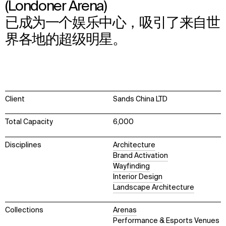
(Londoner Arena)
已成为一个娱乐中心，吸引了来自世
界各地的超级明星。
Client
Sands China LTD
Total Capacity
6,000
Disciplines
Architecture
Brand Activation
Wayfinding
Interior Design
Landscape Architecture
Collections
Arenas
Performance & Esports Venues