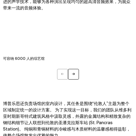
进的声学技术，能够为各种演出呈现均匀的超高清音频效果，为观众
带来一流的音频体验。
可容纳 6000 人的综艺馆
←
→
Previous
Next
博普乐思还负责场馆的室内设计，其任务是围绕“伦敦人”主题为整个
区域制定统一的设计方案。
为了实现这一目标，我们的团队从维多利
亚时期新哥特式建筑风格中汲取灵感，外露的金属结构和精致复杂的
钢结构细节让人联想到伦敦的圣潘克拉斯车站 (St. Pancras
Station)。 纯铜和青铜材料的冷峻感与木质材料的温馨感相得益彰，
使整个场馆散发出优雅的魅力。