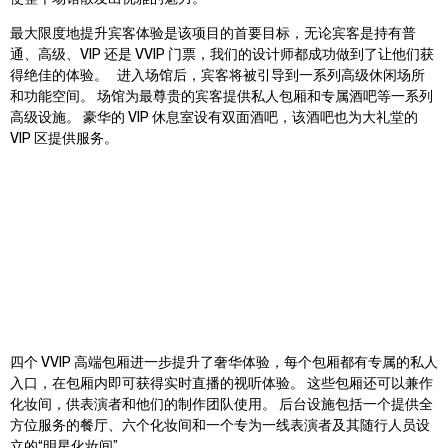
最大限度地提升宾客体验是该项目的首要目标，无论宾客是持有普
通、高级、VIP 还是 VVIP 门票，我们的设计师都成功做到了让他们获
得绝佳的体验。
进入场馆后，宾客将被引导到一系列高级休闲场所
和功能空间。 场馆为最尊贵的宾客提供私人包厢和专属酒吧等一系列
高级设施。 豪华的 VIP 休息室设有双面酒吧，该酒吧也为大礼堂的
VIP 区提供服务。
Zoom
Zoom
Zoom
四个 VVIP 高端包厢进一步提升了奢华体验，每个包厢都有专属的私人
oom
oom
oom
入口，在包厢内即可获得实时直播的视听体验。
这些包厢还可以兼作
化妆间，供表演者和他们的制作团队使用。 后台设施包括一个提供全
方位服务的餐厅、六个化妆间和一个专为一线表演者及其随行人员设
立的“明星化妆间”。