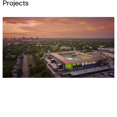
Projects
View
2022
背景
取り組み
影響
詳細情報
受賞歴とチーム
ジオディス・パーク
View