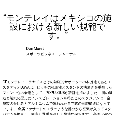
“モンテレイはメキシコの施
Zoom
Zoom
Zoom
設における新しい規範で
oom
oom
oom
す。”
Don Muret
スポーツビジネス・ジャーナル
CFモンテレイ・ラヤドスとその熱狂的サポーターの本拠地であるエ
スタディオBBVAは、ピッチの視認性とスタンドの快適さを重視した
ファン中心の会場として、POPULOUSが設計を担いました。 街の醸
造と製鉄の歴史にインスピレーションを得たこのスタジアムは、金
属製の骨組みとアルミニウムで覆われた自立式の三脚構造になって
います。 金属ファサードのエラのような部分から空気が入ってスタ
ジアムを換気し、観客と選手を涼しく快適に保ちます。 高さ55mの