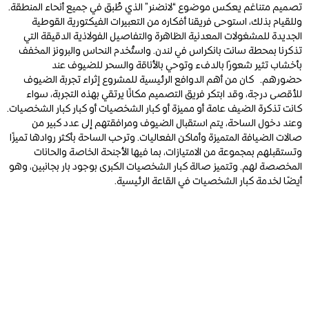
تصميم متناغم يعكس موضوع “لانضنر” الذي طُبق في جميع أنحاء المنطقة.
وللقيام بذلك، استوحى فريقنا أفكاره من التعبيرات الفيكتورية القوطية
الجديدة للمشغولات المعدنية الظاهرة والتفاصيل الفولاذية الدقيقة التي
تذكرنا بمحطة سانت بانكراس في لندن. واستُخدم النحاس والبرونز المخفف
بأخشاب تثير شعورًا بالدفء وتوحي بالأناقة والسحر للضيوف عند
حضورهم.
كان من أهم الدوافع الرئيسية للمشروع إثراء تجربة الضيوف
للأقصى درجة، وقد ابتكر فريق التصميم مكانًا يرتقي بهذه التجربة، سواء
كانت تذكرة الضيف عامة أو مميزة أو كبار الشخصيات أو كبار كبار الشخصيات.
وعند دخول الساحة، يتم استقبال الضيوف ومرافقتهم إلى عدد كبير من
صالات الضيافة المتميزة وأماكن الفعاليات. وترحب الساحة بأكثر روادها تميزًا
وتستقبلهم بمجموعة من الامتيازات، بما فيها الأجنحة الخاصة والحانات
المخصصة لهم. وتتميز صالة كبار الشخصيات الكبرى بوجود بار بجانبين، وهو
أيضًا لخدمة كبار الشخصيات في القاعة الرئيسية.