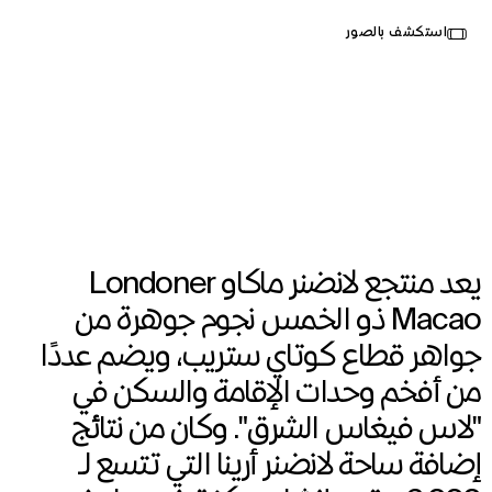
Select
استكشف بالصور
your
ماكاو، الصين
language
Opened in 2023
,
Interior Design
,
Wayfinding
,
Brand Activation
,
Architecture
Landscape Architecture
يعد منتجع لانضنر ماكاو Londoner
Macao ذو الخمس نجوم جوهرة من
جواهر قطاع كوتاي ستريب، ويضم عددًا
من أفخم وحدات الإقامة والسكن في
"لاس فيغاس الشرق". وكان من نتائج
إضافة ساحة لانضنر أرينا التي تتسع لـ