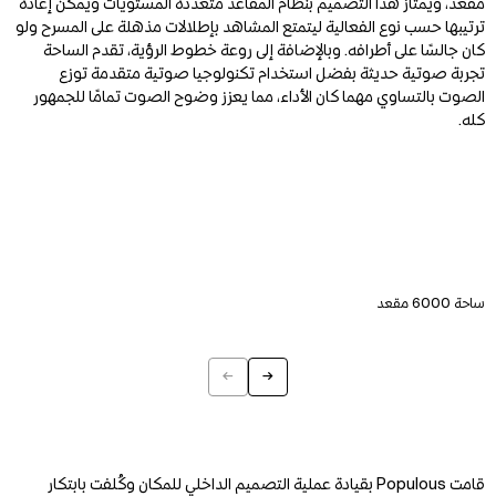
مقعد، ويمتاز هذا التصميم بنظام المقاعد متعددة المستويات ويمكن إعادة
ترتيبها حسب نوع الفعالية ليتمتع المشاهد بإطلالات مذهلة على المسرح ولو
كان جالسًا على أطرافه. وبالإضافة إلى روعة خطوط الرؤية، تقدم الساحة
تجربة صوتية حديثة بفضل استخدام تكنولوجيا صوتية متقدمة توزع
الصوت بالتساوي مهما كان الأداء، مما يعزز وضوح الصوت تمامًا للجمهور
كله.
ساحة 6000 مقعد
←
→
Previous
Next
قامت Populous بقيادة عملية التصميم الداخلي للمكان وكُلفت بابتكار