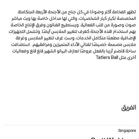
Zoom
Zoom
Zoom
تظهر الفخامة أكثر وضوحًا في كل جناح من الأجنحة الأربعة المتكاملة
m
m
m
المخصصة لكبار كبار الشخصيات، والتي لها مداخل خاصة بها وبث مباشر
صوت وصورة من قلب الفعالية. ويستطيع الفنانون وفرق الإنتاج الخاصة
بهم استخدام هذه الأجنحة كغرف لتغيير الملابس أيضًا. وتشمل التجهيزات
الإضافية مطعمًا متكامل الخدمات، وست غرف لتغيير الملابس وغرفة
ملابس مصممة خصيصًا لفناني الأداء المتميزين ومرافقيهم.
استضافت
ساحة لانضنر أرينا بالفعل عروضًا لعازف البيانو الشهير لانغ لانغ وفعاليات
أخرى مثل Tatlers Ball
الفريق
8
Singapore
items.